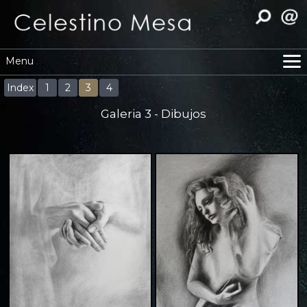
Menu
Home
Index
1
2
3
4
Curriculum
Galeria 3 - Dibujos
Exposiciones
Galeria
Reproducciones
Video
Contacto
Expo-actual